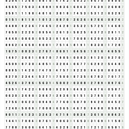
8
3
0
4
4
1
2
6
8
5
8
8
1
0
1
4
7
4
3
7
6
0
2
2
4
9
6
7
0
7
9
9
0
5
5
4
5
6
5
2
7
5
0
3
3
4
8
0
9
9
9
8
3
6
9
6
0
4
3
7
7
4
3
9
3
2
6
8
8
7
3
5
9
1
1
1
1
9
8
8
4
8
1
6
7
3
8
1
8
9
7
4
5
3
8
5
3
1
2
3
0
3
2
9
2
0
1
5
1
6
9
1
1
8
9
1
0
1
2
3
0
8
7
0
7
2
6
2
6
8
9
7
6
6
3
0
8
7
4
2
0
4
8
8
7
9
2
3
6
9
7
4
6
5
2
2
4
2
8
1
3
5
3
2
5
5
7
2
5
7
1
4
6
8
5
7
6
5
0
5
2
2
2
9
2
0
9
5
4
9
2
6
1
3
4
5
8
2
5
7
6
3
7
2
9
2
9
1
1
2
9
4
4
0
4
0
8
6
0
6
0
5
3
3
6
9
1
6
4
1
7
0
0
8
8
6
2
0
0
0
5
0
3
2
5
8
9
6
2
8
4
6
5
8
4
9
0
0
1
1
7
5
1
4
5
8
1
9
1
1
8
3
3
8
2
1
7
2
8
1
1
6
7
5
3
0
8
3
3
6
2
7
6
7
4
8
6
9
1
1
6
4
5
6
2
1
0
1
6
7
4
6
5
5
1
1
4
9
7
7
3
6
8
1
9
8
8
7
0
7
7
9
8
5
4
0
0
8
3
2
9
1
2
0
2
9
2
7
0
7
4
5
0
9
9
8
7
3
0
3
4
8
5
1
6
3
2
0
4
4
0
6
7
7
5
6
2
9
2
2
5
4
4
8
3
8
8
9
5
5
1
4
2
0
2
7
4
7
9
7
4
7
5
7
3
9
2
2
0
2
9
4
3
8
2
8
0
3
6
9
8
2
7
0
7
2
3
4
4
8
5
2
7
1
8
7
5
0
0
0
8
7
3
5
8
6
7
8
2
1
7
0
1
7
8
4
5
2
6
8
3
7
9
6
6
5
6
3
1
4
5
0
0
2
2
0
3
0
8
8
2
7
8
9
8
8
9
7
6
4
2
6
5
1
6
7
4
2
2
4
9
0
9
0
9
9
2
9
9
9
6
4
9
3
3
4
0
7
6
4
0
5
8
7
6
0
6
3
0
3
3
6
9
0
9
3
8
6
7
4
2
9
3
6
9
5
1
5
1
6
3
7
9
5
5
7
6
1
0
1
2
7
5
6
2
0
6
2
3
5
0
9
4
9
4
7
7
6
0
6
5
0
7
0
7
9
4
2
0
2
0
4
5
2
7
7
2
4
0
4
5
0
0
9
9
7
0
0
8
8
6
3
6
5
2
4
6
7
0
7
9
4
8
8
7
8
5
0
9
9
9
0
1
1
2
4
1
2
3
5
3
2
4
3
7
4
7
1
9
1
0
8
3
4
7
3
6
1
8
9
9
8
4
2
6
1
4
4
1
5
7
0
8
4
3
8
7
6
1
7
9
0
6
3
9
1
6
5
3
8
3
1
6
9
6
1
1
5
8
4
7
7
8
8
7
3
6
0
6
6
6
4
1
5
6
4
3
2
9
2
8
2
2
1
3
7
2
1
2
3
6
5
8
1
9