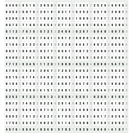
6
4
6
0
6
9
5
1
6
7
3
6
5
0
5
0
0
1
9
1
1
3
6
1
7
2
5
2
6
8
6
9
9
5
5
6
3
5
3
8
5
0
7
5
3
2
6
1
9
1
8
3
1
7
8
5
2
5
2
7
3
5
7
0
7
2
8
8
7
6
6
2
9
6
6
9
1
5
7
3
1
8
3
9
3
5
3
6
3
9
1
0
8
5
4
2
7
9
1
1
2
9
6
9
6
0
6
7
3
1
7
1
6
8
5
0
6
5
4
9
2
7
1
3
4
6
4
9
5
5
8
6
9
4
4
9
3
8
6
5
6
1
1
2
3
7
6
7
5
3
5
7
2
1
3
2
4
8
4
3
0
2
9
7
7
6
9
4
8
3
0
9
7
5
3
9
8
9
0
9
4
7
3
0
3
7
6
3
1
4
5
9
1
2
3
9
8
8
0
8
4
2
6
4
1
8
8
4
0
4
2
1
9
4
4
3
1
2
2
4
4
8
7
1
8
1
2
2
8
1
9
4
4
7
2
9
6
7
2
9
0
9
0
4
4
0
6
2
1
3
6
4
0
3
3
0
2
7
7
5
0
6
4
1
5
0
8
7
2
9
2
0
8
6
5
5
7
6
5
2
8
4
0
0
0
2
2
4
1
5
3
6
8
3
2
6
2
0
4
4
2
8
5
6
2
6
0
2
1
3
4
6
6
9
6
7
7
1
2
3
9
3
4
5
9
1
1
2
0
2
1
9
8
0
8
0
5
3
3
6
3
8
9
0
9
5
4
7
5
3
4
7
0
6
6
1
4
3
4
7
2
0
4
7
2
7
2
6
2
8
8
0
5
2
7
4
9
8
6
5
5
8
2
8
1
0
5
1
5
6
6
7
7
4
2
3
4
8
2
1
9
3
5
5
1
4
2
9
9
9
2
9
5
1
6
0
5
7
9
7
8
1
6
4
1
5
7
5
3
8
7
2
2
8
1
4
0
8
7
6
0
4
7
0
7
2
6
2
5
7
9
8
6
9
6
5
2
7
6
4
7
3
9
0
9
4
1
5
1
6
2
4
8
1
9
0
9
1
5
6
8
5
4
4
8
7
8
2
9
2
6
2
5
2
7
9
7
3
2
5
5
8
1
3
4
2
6
5
8
4
5
2
0
1
1
0
3
8
5
4
8
1
6
9
6
0
0
7
3
1
7
4
0
2
2
0
3
2
4
6
2
9
1
4
5
4
2
4
7
2
1
6
4
3
7
4
1
0
2
2
6
2
1
0
1
5
4
9
8
8
8
7
1
0
1
1
3
3
5
8
1
4
8
9
8
9
0
7
7
5
3
4
4
8
3
0
0
9
2
2
7
6
1
3
4
4
2
2
7
9
9
7
0
0
0
0
3
6
3
9
6
0
1
7
8
0
2
9
6
6
1
7
5
6
2
2
6
2
9
2
9
8
2
5
7
5
1
1
4
5
0
5
8
8
7
8
7
6
9
6
3
9
8
2
1
4
5
7
6
4
9
6
4
4
8
8
3
4
8
3
5
7
8
2
1
7
8
2
6
8
9
8
4
9
4
4
1
0
7
7