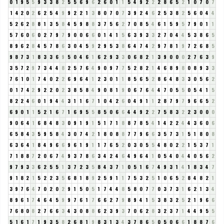
0
1
9
5
5
9
3
3
8
2
5
5
6
9
6
2
6
0
1
1
5
4
9
2
2
2
8
6
5
2
1
0
7
0
7
1
4
2
0
2
6
2
5
4
9
9
2
2
1
3
8
0
7
0
7
3
9
2
4
6
2
5
3
8
2
5
6
0
4
4
5
2
6
2
8
8
1
3
5
8
4
5
9
8
8
3
7
5
6
2
7
0
8
5
4
6
1
5
9
5
7
9
0
1
1
5
7
6
0
6
0
2
7
9
7
9
0
0
6
6
0
1
4
1
5
6
3
9
3
3
2
7
0
4
4
5
3
8
6
5
8
9
6
2
8
4
5
7
8
6
3
0
4
5
9
2
9
5
3
8
6
4
7
4
2
9
7
8
1
9
7
2
6
8
5
9
8
7
3
1
8
3
3
6
9
5
0
4
6
1
6
2
9
3
3
0
6
8
2
1
3
9
0
0
0
2
7
6
3
9
3
5
7
2
9
7
3
4
4
8
2
5
7
6
4
9
0
9
7
7
5
2
8
2
1
4
6
8
9
8
0
8
9
3
3
7
6
1
0
1
7
4
0
2
2
6
9
6
4
1
2
3
0
1
1
8
5
6
5
2
8
6
4
8
3
3
0
5
6
2
0
1
7
4
2
9
2
2
0
2
3
8
5
8
4
9
0
8
1
9
0
6
7
6
4
4
7
0
5
5
0
5
4
1
5
8
2
2
4
6
0
1
9
4
4
3
1
1
6
7
1
0
4
2
6
0
4
9
1
1
2
8
7
9
7
9
6
6
5
2
6
9
0
1
1
5
2
1
6
7
1
6
9
5
5
8
5
0
6
6
4
4
9
2
2
7
5
8
3
2
2
3
0
0
0
9
0
6
4
1
6
8
4
8
3
0
9
1
9
1
5
1
7
1
8
8
7
8
5
4
1
4
2
2
4
4
3
6
0
6
6
5
8
4
3
5
9
5
8
4
3
0
7
4
2
1
8
0
8
8
7
7
9
6
6
3
5
7
3
1
5
1
8
0
8
6
3
6
4
1
8
4
9
6
6
9
6
1
9
1
1
7
6
5
2
0
3
0
5
5
4
8
0
2
2
1
5
3
7
1
7
1
8
8
7
2
0
6
7
4
9
3
7
8
6
3
4
2
4
6
4
9
6
4
1
0
5
4
0
4
4
0
5
6
2
9
7
9
3
3
6
2
5
5
1
3
7
2
3
5
8
4
3
7
1
0
5
1
6
7
4
9
3
1
4
1
8
3
4
7
9
1
8
2
1
5
2
2
3
5
6
8
1
8
9
2
5
9
1
1
7
5
3
2
5
1
0
6
5
2
8
4
8
2
1
3
9
7
6
4
7
0
2
0
2
9
1
5
0
5
1
7
4
4
8
5
8
0
7
7
0
3
7
3
1
6
2
1
3
4
8
9
6
1
7
4
6
4
5
9
9
7
6
1
7
6
6
2
7
9
8
9
4
1
5
3
8
3
2
5
2
1
9
6
6
7
6
8
0
8
2
7
6
6
3
4
3
0
8
8
6
2
3
9
3
7
0
6
2
8
3
2
3
7
1
4
4
9
5
5
5
1
6
1
7
1
9
3
5
8
2
6
8
1
9
8
3
1
3
4
3
7
8
6
5
0
5
0
6
6
1
8
8
7
6