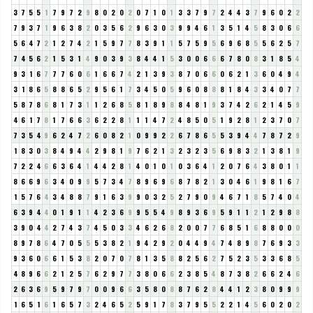
3
7
5
5
1
7
9
7
2
9
8
0
2
0
2
0
7
1
0
1
3
3
7
9
7
2
4
4
3
7
9
6
0
2
2
7
9
3
7
1
9
6
3
8
2
0
3
5
6
2
9
6
3
0
3
9
9
4
6
1
3
5
1
4
5
8
3
0
6
6
5
6
4
7
2
1
2
7
4
2
1
5
9
7
7
8
3
9
1
1
5
7
5
9
5
6
9
6
8
5
5
6
2
5
7
7
4
5
6
2
1
5
3
1
4
9
0
3
9
3
8
4
4
1
5
3
0
0
6
6
6
7
8
0
8
3
1
8
5
4
9
3
1
6
7
7
7
6
0
6
1
6
6
7
4
2
1
3
9
3
8
7
0
6
6
0
6
2
1
3
6
0
4
9
4
3
1
8
6
5
8
8
6
5
2
9
5
6
1
7
3
4
5
0
5
9
6
0
8
8
8
1
8
4
3
3
4
0
7
7
5
8
7
8
6
8
1
7
3
1
1
2
6
8
5
8
1
8
9
8
8
4
8
1
9
3
7
4
2
6
2
1
4
5
9
4
6
1
7
8
1
7
6
6
3
6
2
2
8
1
1
1
4
7
2
4
8
5
0
5
1
9
2
8
1
2
3
7
0
7
7
3
5
4
9
6
2
4
7
2
6
0
8
2
1
0
9
9
2
2
6
7
8
6
5
5
3
9
4
4
7
8
7
2
9
1
8
3
0
3
8
4
9
4
4
2
9
8
1
9
7
6
2
1
3
2
3
2
3
5
6
9
8
3
2
1
3
8
1
9
7
2
2
4
6
6
3
6
4
1
4
4
2
8
1
4
0
1
0
1
0
3
6
4
1
2
0
7
6
4
3
8
0
1
1
8
6
6
9
6
3
4
0
9
9
5
7
3
4
7
8
9
6
9
6
8
7
8
2
1
3
0
4
6
1
9
8
1
6
7
1
5
7
6
4
3
4
8
8
7
9
1
6
3
9
9
0
3
2
5
2
7
9
0
9
4
6
7
1
8
5
7
4
0
4
6
3
9
4
4
0
1
9
1
1
4
2
3
6
9
9
5
5
4
9
8
9
3
6
9
5
9
1
1
2
1
2
9
8
8
3
9
0
4
4
2
7
4
3
7
4
5
0
3
3
4
6
2
6
8
2
0
0
7
7
6
8
5
1
6
8
8
0
0
0
8
9
7
8
6
4
7
0
5
5
5
3
8
2
1
9
4
2
9
2
0
4
4
9
4
7
4
8
9
8
7
6
9
3
3
9
3
6
0
6
6
1
5
3
8
2
0
7
0
7
8
1
3
5
8
8
2
5
6
2
7
5
2
3
5
3
3
6
8
5
4
8
9
6
6
2
1
2
5
7
6
2
9
7
7
3
8
0
6
6
2
3
8
5
4
8
7
3
8
2
6
6
2
4
6
2
6
3
6
9
5
9
7
9
7
0
0
9
6
6
3
5
8
0
8
8
7
6
2
8
4
4
1
2
3
8
0
9
9
9
1
6
5
1
6
1
6
5
7
3
2
4
6
5
2
5
9
1
7
8
3
7
9
5
5
2
2
1
4
5
6
0
2
0
2