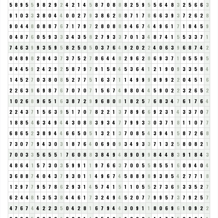
5
8
9
5
5
9
8
2
9
2
4
2
1
4
5
8
7
0
8
8
8
2
5
9
5
5
6
4
8
3
2
5
6
6
3
9
1
0
3
3
3
8
0
4
4
0
0
2
7
9
3
8
6
2
8
8
7
1
7
8
6
6
3
9
3
7
2
6
2
8
9
0
4
4
8
0
8
8
7
6
7
1
7
9
7
2
8
0
8
8
9
4
6
7
4
4
9
6
1
7
1
8
4
5
9
0
4
8
7
6
0
5
9
3
3
3
4
3
5
8
2
7
9
3
3
7
0
1
3
4
8
7
4
1
5
5
3
3
7
1
7
4
6
3
9
9
3
5
9
5
8
2
5
0
5
0
3
7
6
4
9
2
0
2
2
4
0
6
3
9
6
8
7
4
2
0
4
8
9
8
2
8
4
3
7
3
7
5
2
7
8
6
4
4
8
2
9
6
2
8
6
9
3
7
1
0
5
5
9
5
8
4
4
5
9
2
4
2
9
2
5
8
7
9
7
9
1
5
8
4
5
3
6
4
1
2
1
9
0
9
3
3
5
8
4
1
4
5
2
7
0
3
8
0
8
5
2
7
7
5
1
6
3
7
1
1
4
9
9
9
8
9
9
2
2
0
4
5
1
6
2
2
6
3
9
6
9
8
7
6
7
0
7
0
7
1
5
6
7
4
9
8
0
4
4
5
9
0
2
2
3
2
6
5
2
1
0
2
6
8
9
6
5
1
6
3
8
7
2
9
9
6
8
0
8
1
8
2
5
7
6
8
3
4
7
6
1
7
6
4
2
2
4
3
7
1
5
6
3
9
5
1
7
0
7
8
2
2
1
3
7
8
9
6
6
9
2
3
1
4
3
3
7
0
7
1
8
8
5
4
6
3
4
9
4
4
3
0
8
8
3
9
3
4
7
7
9
9
3
3
0
3
7
1
8
1
1
0
7
7
6
8
6
5
2
3
8
9
4
4
6
6
5
0
5
1
3
2
1
3
7
0
8
5
4
3
9
4
1
5
8
7
2
6
8
7
3
0
7
7
9
4
3
0
3
1
8
7
6
4
0
6
9
0
9
3
4
9
3
3
7
1
3
2
5
8
0
8
2
1
7
0
0
3
3
5
6
5
5
1
7
6
0
8
8
3
8
4
9
4
8
9
0
9
9
8
4
4
8
3
9
1
8
4
3
4
8
6
4
1
5
7
3
0
3
5
9
9
1
1
9
7
6
6
3
7
0
0
5
5
8
5
5
1
6
0
9
4
0
4
3
6
8
8
7
4
0
4
3
7
9
3
0
1
1
4
9
6
7
4
5
8
8
9
8
9
3
8
5
4
2
7
7
1
8
1
2
9
7
7
9
5
7
8
6
2
9
3
1
4
5
7
4
1
5
1
1
0
5
5
2
7
3
6
9
3
3
5
2
7
6
2
4
4
8
1
3
5
3
8
4
4
6
1
7
3
2
4
9
4
5
2
0
7
7
9
9
5
7
3
7
9
2
5
7
4
7
6
7
4
4
2
2
3
5
0
4
2
8
1
6
7
9
4
4
3
0
9
1
1
8
0
6
9
6
1
0
9
2
2