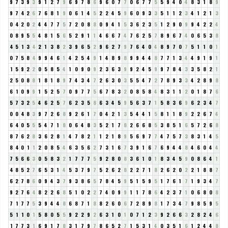
9
7
3
9
3
9
1
2
7
9
6
9
7
8
6
9
6
0
7
7
0
6
7
7
5
5
9
4
0
4
8
3
1
8
9
9
7
4
2
6
7
6
8
1
9
0
6
1
4
5
2
2
4
5
9
6
0
9
3
3
5
1
1
2
3
4
1
2
1
3
0
4
2
0
2
4
4
7
7
5
7
2
0
8
8
0
9
4
1
5
3
6
2
3
5
1
2
9
0
9
9
4
2
2
4
0
8
9
5
5
4
8
1
5
6
5
2
9
1
1
4
6
6
7
4
7
6
2
5
7
8
9
6
7
4
0
6
5
3
8
4
5
1
3
4
2
1
3
8
2
3
9
6
5
2
9
6
2
7
9
7
6
4
0
4
8
9
7
0
7
5
1
1
0
1
0
7
5
8
4
9
9
4
6
1
4
2
5
4
9
1
4
8
9
8
9
9
4
4
8
7
7
1
3
4
4
9
1
9
1
1
5
9
2
2
0
5
8
5
4
1
0
9
0
9
2
3
6
3
9
9
2
4
5
9
9
7
8
4
3
3
5
8
2
1
2
5
0
8
8
1
8
1
8
9
7
4
3
4
7
2
6
3
0
3
5
5
4
7
2
7
8
9
3
3
4
2
8
9
8
6
1
0
9
9
1
5
2
5
7
0
9
7
7
5
6
7
8
3
2
0
8
5
8
4
8
3
1
1
2
0
1
8
7
6
5
7
3
2
5
4
6
2
5
7
6
2
3
5
8
6
3
4
5
9
5
6
3
7
1
5
8
3
6
9
6
2
3
4
7
0
0
4
8
3
9
7
2
6
8
9
2
6
1
7
0
4
2
1
3
5
4
4
1
5
8
1
1
8
9
2
2
6
7
4
6
4
0
5
5
5
4
7
1
8
0
6
4
8
3
5
2
1
7
8
2
6
6
8
5
3
8
5
1
6
5
7
2
6
8
8
7
6
2
8
3
6
2
8
1
4
7
8
2
1
1
2
1
8
9
5
6
9
7
7
4
7
5
7
3
8
3
1
4
5
8
4
0
1
1
2
0
8
5
4
6
3
5
6
2
7
3
1
6
7
3
9
1
6
7
6
9
4
4
8
4
6
0
4
4
7
5
6
6
3
0
5
8
3
2
1
7
7
7
5
9
2
8
0
8
3
6
1
0
1
8
3
4
5
9
0
8
6
4
1
4
8
5
2
7
6
5
3
1
4
5
3
7
9
7
5
2
6
2
8
2
2
7
1
8
2
6
2
0
2
2
1
8
8
7
6
2
7
8
6
0
9
4
3
7
9
3
8
6
5
7
8
4
5
9
5
1
5
9
5
1
7
6
1
7
1
9
3
4
7
9
2
7
6
4
8
2
2
6
8
5
1
0
2
2
7
4
0
9
9
1
1
7
8
6
4
2
3
7
1
0
6
8
0
8
7
1
7
7
5
3
9
4
4
8
6
8
7
1
8
8
2
6
0
6
7
2
8
9
8
1
7
3
4
7
9
8
5
9
5
5
1
1
0
1
5
8
0
5
5
9
2
2
9
2
6
3
1
0
1
0
7
1
2
3
9
2
6
6
3
2
8
2
4
6
1
7
7
3
1
6
9
1
7
8
3
1
7
9
7
8
6
5
2
7
1
5
3
1
4
0
3
5
1
6
1
2
4
4
8